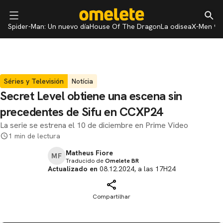
Spider-Man: Un nuevo día
House Of The Dragon
La odisea
X-Men 97
Séries y Televisión
Notícia
Secret Level obtiene una escena sin
precedentes de Sifu en CCXP24
La serie se estrena el 10 de diciembre en Prime Video
1 min de lectura
Matheus Fiore
MF
Traducido de
Omelete BR
Actualizado en
08.12.2024, a las 17H24
Compartilhar