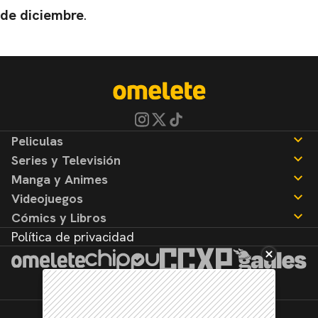
de diciembre
.
Peliculas
Series y Televisión
Noticias
Manga y Animes
Reseñas
Noticias
Videojuegos
Reseñas
Noticias
Cómics y Libros
Reseñas
Noticias
Política de privacidad
Reseñas
Noticias
Reseñas