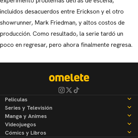
experimentó problemas detrás de escena,
incluidos desacuerdos entre Erickson y el otro
showrunner, Mark Friedman, y altos costos de
producción. Como resultado, la serie tardó un
poco en regresar, pero ahora finalmente regresa.
Peliculas
Series y Televisión
Noticias
Manga y Animes
Reseñas
Noticias
Videojuegos
Reseñas
Noticias
Cómics y Libros
Reseñas
Noticias