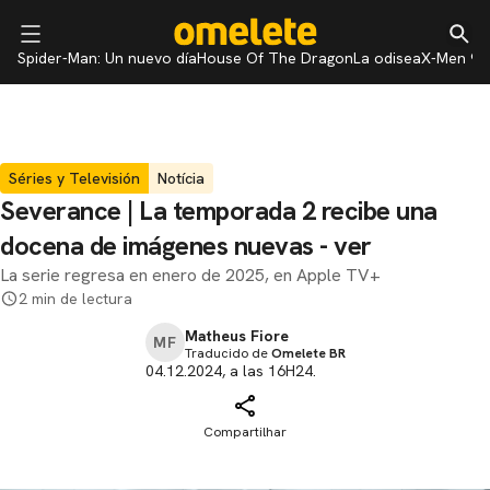
Spider-Man: Un nuevo día
House Of The Dragon
La odisea
X-Men 97
Séries y Televisión
Notícia
Severance | La temporada 2 recibe una
docena de imágenes nuevas - ver
La serie regresa en enero de 2025, en Apple TV+
2 min de lectura
Matheus Fiore
MF
Traducido de
Omelete BR
04.12.2024, a las 16H24.
Compartilhar