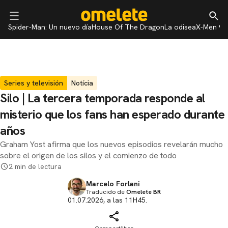
Spider-Man: Un nuevo día
House Of The Dragon
La odisea
X-Men 97
Series y televisión
Notícia
Silo | La tercera temporada responde al
misterio que los fans han esperado durante
años
Graham Yost afirma que los nuevos episodios revelarán mucho
sobre el origen de los silos y el comienzo de todo
2 min de lectura
Marcelo Forlani
Traducido de
Omelete BR
01.07.2026, a las 11H45.