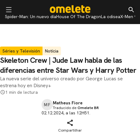
Spider-Man: Un nuevo día
House Of The Dragon
La odisea
X-Men 97
Séries y Televisión
Notícia
Skeleton Crew | Jude Law habla de las
diferencias entre Star Wars y Harry Potter
La nueva serie del universo creado por George Lucas se
estrena hoy en Disney+
1 min de lectura
Matheus Fiore
MF
Traducido de
Omelete BR
02.12.2024, a las 12H51.
Compartilhar