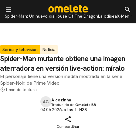
Spider-Man: Un nuevo día
House Of The Dragon
La odisea
X-Men 97
Series y televisión
Notícia
Spider-Man mutante obtiene una imagen
aterradora en versión live-action: míralo
El personaje tiene una versión inédita mostrada en la serie
Spider-Noir, de Prime Video
1 min de lectura
A cozinha
AC
Traducido de
Omelete BR
04.06.2026, a las 11H38.
Compartilhar