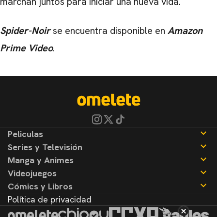
marchan juntos para iniciar una nueva vida.
Spider-Noir
se encuentra disponible en
Amazon
Prime Video
.
Peliculas
Series y Televisión
Noticias
Manga y Animes
Reseñas
Noticias
Videojuegos
Reseñas
Noticias
Cómics y Libros
Reseñas
Noticias
Política de privacidad
Reseñas
Noticias
Reseñas