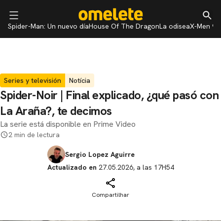
Spider-Man: Un nuevo día
House Of The Dragon
La odisea
X-Men 97
Series y televisión
Notícia
Spider-Noir | Final explicado, ¿qué pasó con
La Araña?, te decimos
La serie está disponible en Prime Video
2 min de lectura
Sergio Lopez Aguirre
Actualizado en
27.05.2026, a las 17H54
Compartilhar