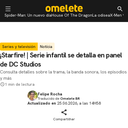
Spider-Man: Un nuevo día
House Of The Dragon
La odisea
X-Men 97
Series y televisión
Notícia
¡Starfire! | Serie infantil se detalla en panel
de DC Studios
Consulta detalles sobre la trama, la banda sonora, los episodios
y más
1 min de lectura
Felipe Rocha
Traducido de
Omelete BR
Actualizado en
25.06.2026, a las 14H58
Compartilhar