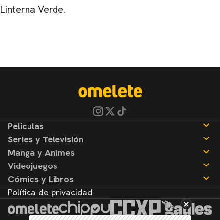
Linterna Verde.
Peliculas
Series y Televisión
Noticias
Manga y Animes
Reseñas
Noticias
Videojuegos
Reseñas
Noticias
Cómics y Libros
Reseñas
Noticias
Política de privacidad
Reseñas
Noticias
Reseñas