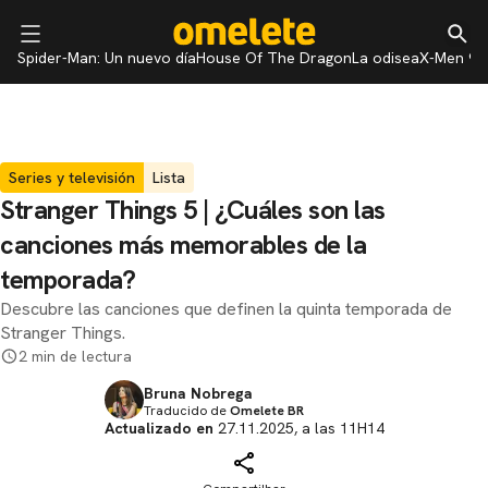
Spider-Man: Un nuevo día
House Of The Dragon
La odisea
X-Men 97
Series y televisión
Lista
Stranger Things 5 ​​| ¿Cuáles son las
canciones más memorables de la
temporada?
Descubre las canciones que definen la quinta temporada de
Stranger Things.
2 min de lectura
Bruna Nobrega
Traducido de
Omelete BR
Actualizado en
27.11.2025, a las 11H14