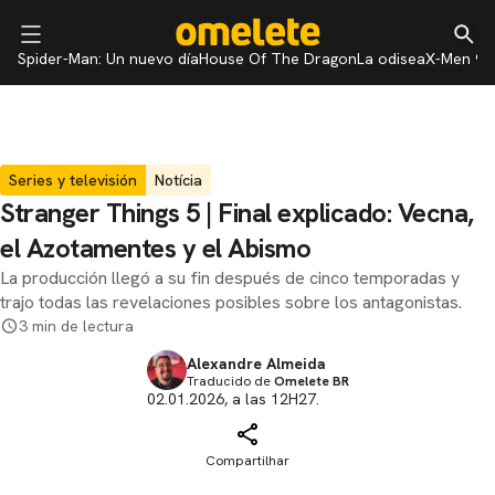
Spider-Man: Un nuevo día
House Of The Dragon
La odisea
X-Men 97
Series y televisión
Notícia
Stranger Things 5 ​​| Final explicado: Vecna,
el Azotamentes y el Abismo
La producción llegó a su fin después de cinco temporadas y
trajo todas las revelaciones posibles sobre los antagonistas.
3 min de lectura
Alexandre Almeida
Traducido de
Omelete BR
02.01.2026, a las 12H27.
Compartilhar