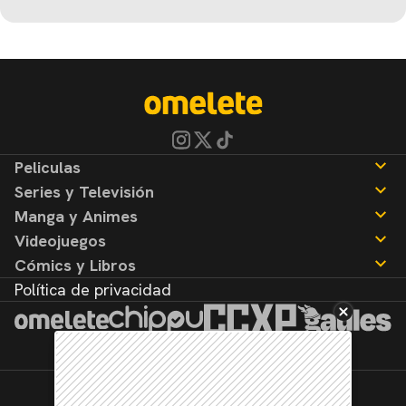
Peliculas
Series y Televisión
Noticias
Manga y Animes
Reseñas
Noticias
Videojuegos
Reseñas
Noticias
Cómics y Libros
Reseñas
Noticias
Política de privacidad
Reseñas
Noticias
Reseñas
©2026. Todos los derechos reservados.