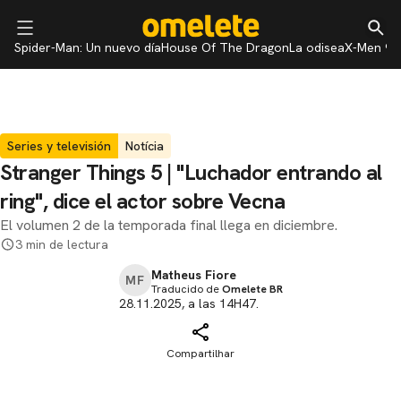
Spider-Man: Un nuevo día
House Of The Dragon
La odisea
X-Men 97
Series y televisión
Notícia
Stranger Things 5 ​​| "Luchador entrando al
ring", dice el actor sobre Vecna
El volumen 2 de la temporada final llega en diciembre.
3 min de lectura
Matheus Fiore
MF
Traducido de
Omelete BR
28.11.2025, a las 14H47.
Compartilhar