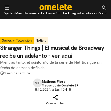
Spider-Man: Un nuevo día
House Of The Dragon
La odisea
X-Men 97
Séries y Televisión
Notícia
Stranger Things | El musical de Broadway
recibe un adelanto - ver aquí
Mientras tanto, el quinto año de la serie de Netflix sigue sin
fecha de estreno definida
1 min de lectura
Matheus Fiore
MF
Traducido de
Omelete BR
18.12.2024, a las 15H18.
Compartilhar