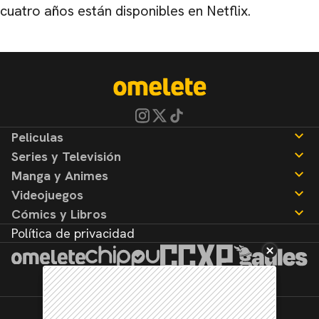
cuatro años están disponibles en Netflix.
Peliculas
Series y Televisión
Noticias
Manga y Animes
Reseñas
Noticias
Videojuegos
Reseñas
Noticias
Cómics y Libros
Reseñas
Noticias
Política de privacidad
Reseñas
Noticias
Reseñas