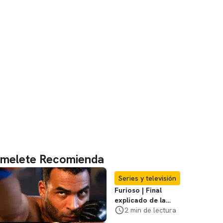
melete Recomienda
Series y televisión
Furioso | Final
explicado de la
serie brasileña de
2 min de lectura
Netflix