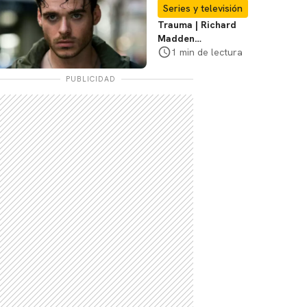
Te explicamos
Series y televisión
Trauma | Richard
Madden
protagonizará serie
1 min de lectura
de Prime Video
PUBLICIDAD