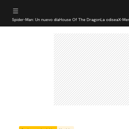
Spider-Man: Un nuevo día
House Of The Dragon
La odisea
X-Me