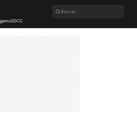
lígamo
SDCC