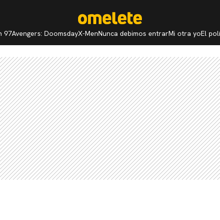
n 97
Avengers: Doomsday
X-Men
Nunca debimos entrar
Mi otra yo
El po