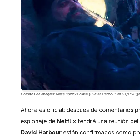
Créditos da imagem:
Millie Bobby Brown y David Harbour en ST/Divulg
Ahora es oficial: después de comentarios pr
espionaje de
Netflix
tendrá una reunión del
David Harbour
están confirmados como pro