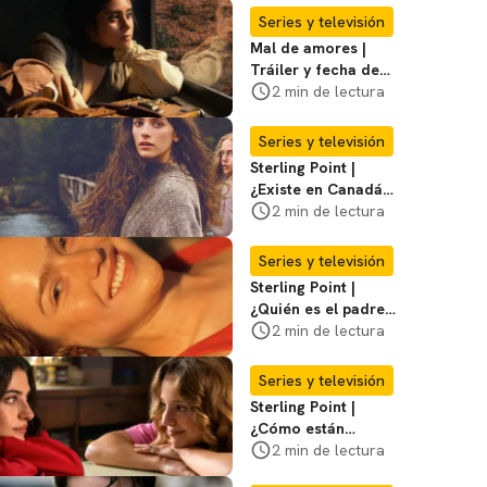
Series y televisión
Mal de amores |
Tráiler y fecha de
estreno de la nueva
2 min de lectura
serie mexicana
Series y televisión
Sterling Point |
¿Existe en Canadá
la isla de la que
2 min de lectura
habla la serie?
Entérate
Series y televisión
Sterling Point |
¿Quién es el padre
biológico de
2 min de lectura
Ramona? Te
decimos
Series y televisión
Sterling Point |
¿Cómo están
conectados Annie,
2 min de lectura
Ramona y Steven?