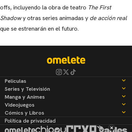
offs, incluyendo la obra de teatro
The First
Shadow
y otras series animadas y
de acción real
que se estrenarán en el futuro.
Peliculas
Series y Televisión
Noticias
Manga y Animes
Reseñas
Noticias
Videojuegos
Reseñas
Noticias
Cómics y Libros
Reseñas
Noticias
Política de privacidad
Reseñas
Noticias
Reseñas