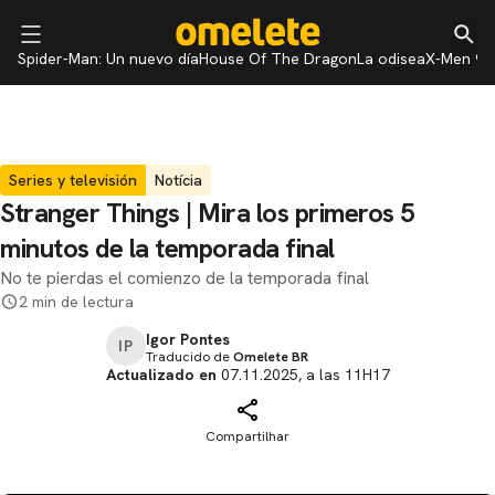
Spider-Man: Un nuevo día
House Of The Dragon
La odisea
X-Men 97
Series y televisión
Notícia
Stranger Things | Mira los primeros 5
minutos de la temporada final
No te pierdas el comienzo de la temporada final
2 min de lectura
Igor Pontes
IP
Traducido de
Omelete BR
Actualizado en
07.11.2025, a las 11H17
Compartilhar