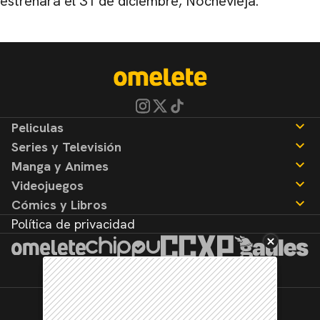
estrenará el 31 de diciembre, Nochevieja.
Peliculas
Series y Televisión
Noticias
Manga y Animes
Reseñas
Noticias
Videojuegos
Reseñas
Noticias
Cómics y Libros
Reseñas
Noticias
Política de privacidad
Reseñas
Noticias
Reseñas
©2026. Todos los derechos reservados.