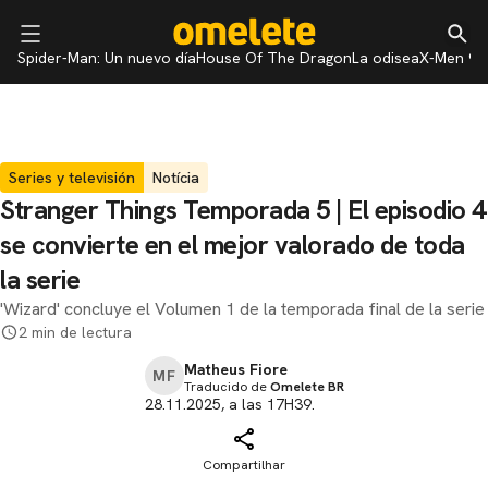
Spider-Man: Un nuevo día
House Of The Dragon
La odisea
X-Men 97
Series y televisión
Notícia
Stranger Things Temporada 5 | El episodio 4
se convierte en el mejor valorado de toda
la serie
'Wizard' concluye el Volumen 1 de la temporada final de la serie
2 min de lectura
Matheus Fiore
MF
Traducido de
Omelete BR
28.11.2025, a las 17H39.
Compartilhar