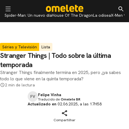
Spider-Man: Un nuevo día
House Of The Dragon
La odisea
X-Men 97
Séries y Televisión
Lista
Stranger Things | Todo sobre la última
temporada
Stranger Things finalmente termina en 2025, pero ¿ya sabes
todo lo que viene en la quinta temporada?
2 min de lectura
Felipe Vinha
FV
Traducido de
Omelete BR
Actualizado en
02.06.2025, a las 17H58
Compartilhar