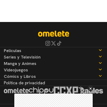
Peliculas
Series y Televisión
Noticias
Manga y Animes
Reseñas
Noticias
Videojuegos
Reseñas
Noticias
Cómics y Libros
Reseñas
Noticias
Política de privacidad
Reseñas
Noticias
Reseñas