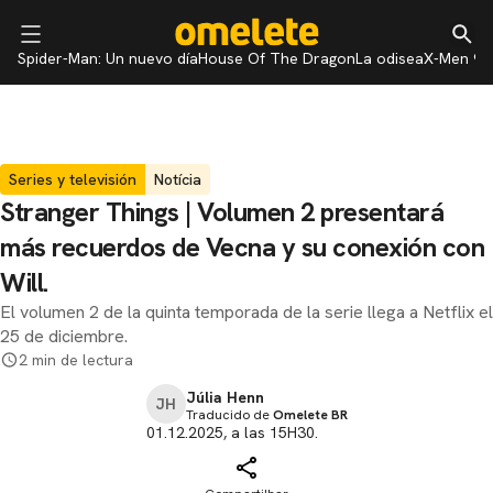
Spider-Man: Un nuevo día
House Of The Dragon
La odisea
X-Men 97
Series y televisión
Notícia
Stranger Things | Volumen 2 presentará
más recuerdos de Vecna ​​y su conexión con
Will.
El volumen 2 de la quinta temporada de la serie llega a Netflix el
25 de diciembre.
2 min de lectura
Júlia Henn
JH
Traducido de
Omelete BR
01.12.2025, a las 15H30.