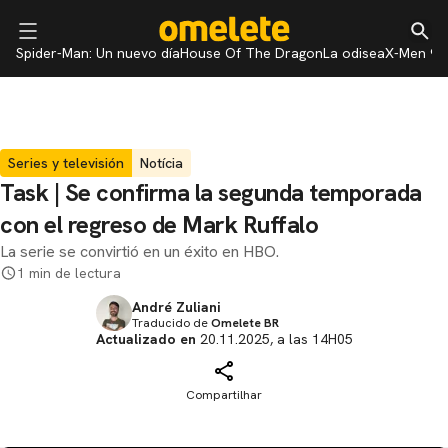
Spider-Man: Un nuevo día
House Of The Dragon
La odisea
X-Men 97
Series y televisión
Notícia
Task | Se confirma la segunda temporada
con el regreso de Mark Ruffalo
La serie se convirtió en un éxito en HBO.
1 min de lectura
André Zuliani
Traducido de
Omelete BR
Actualizado en
20.11.2025, a las 14H05
Compartilhar