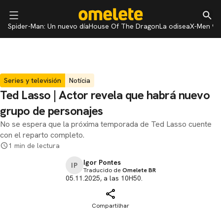
Spider-Man: Un nuevo día
House Of The Dragon
La odisea
X-Men 97
Series y televisión
Notícia
Ted Lasso | Actor revela que habrá nuevo
grupo de personajes
No se espera que la próxima temporada de Ted Lasso cuente
con el reparto completo.
1 min de lectura
Igor Pontes
IP
Traducido de
Omelete BR
05.11.2025, a las 10H50.
Compartilhar