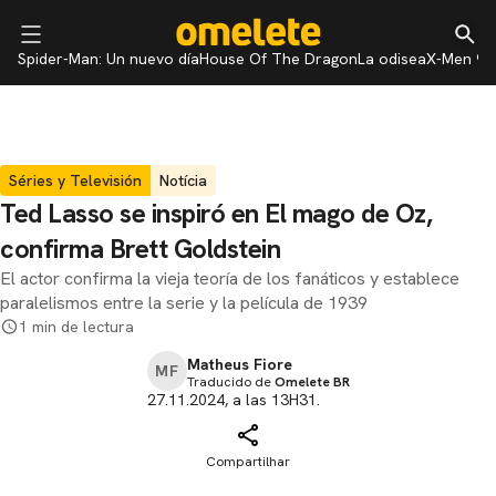
Spider-Man: Un nuevo día
House Of The Dragon
La odisea
X-Men 97
Séries y Televisión
Notícia
Ted Lasso se inspiró en El mago de Oz,
confirma Brett Goldstein
El actor confirma la vieja teoría de los fanáticos y establece
paralelismos entre la serie y la película de 1939
1 min de lectura
Matheus Fiore
MF
Traducido de
Omelete BR
27.11.2024, a las 13H31.
Compartilhar