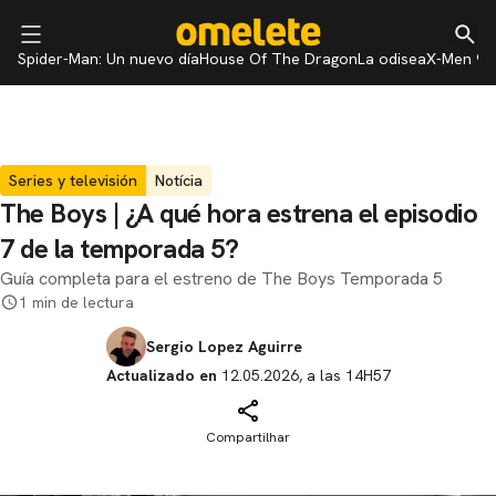
Spider-Man: Un nuevo día
House Of The Dragon
La odisea
X-Men 97
Series y televisión
Notícia
The Boys | ¿A qué hora estrena el episodio
7 de la temporada 5?
Guía completa para el estreno de The Boys Temporada 5
1 min de lectura
Sergio Lopez Aguirre
Actualizado en
12.05.2026, a las 14H57
Compartilhar