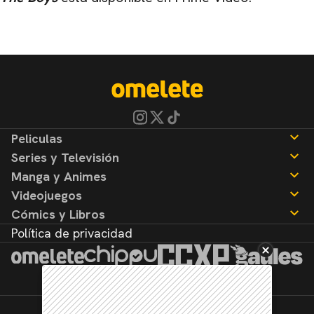
Peliculas
Series y Televisión
Noticias
Manga y Animes
Reseñas
Noticias
Videojuegos
Reseñas
Noticias
Cómics y Libros
Reseñas
Noticias
Política de privacidad
Reseñas
Noticias
Reseñas