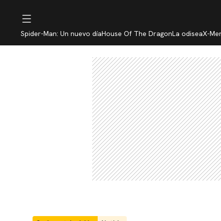
Spider-Man: Un nuevo día
House Of The Dragon
La odisea
X-Me