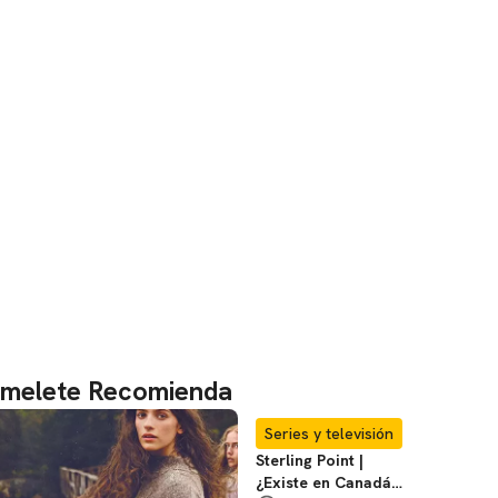
melete Recomienda
Series y televisión
Sterling Point |
¿Existe en Canadá