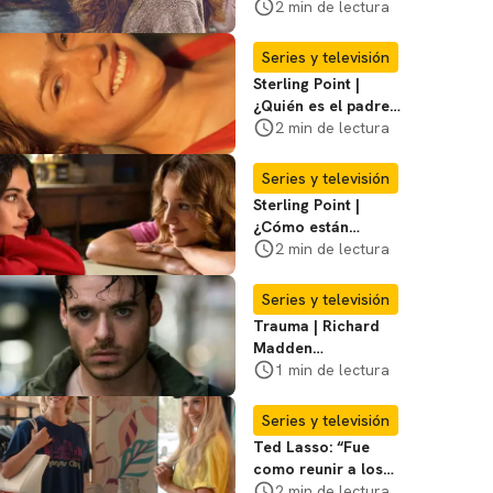
la isla de la que
2 min de lectura
habla la serie?
Entérate
Series y televisión
Sterling Point |
¿Quién es el padre
biológico de
2 min de lectura
Ramona? Te
decimos
Series y televisión
Sterling Point |
¿Cómo están
conectados Annie,
2 min de lectura
Ramona y Steven?
Te explicamos
Series y televisión
Trauma | Richard
Madden
protagonizará serie
1 min de lectura
de Prime Video
Series y televisión
Ted Lasso: “Fue
como reunir a los
Vengadores”, dice
2 min de lectura