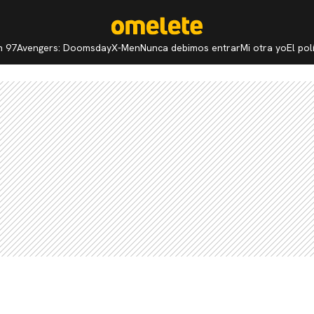
n 97
Avengers: Doomsday
X-Men
Nunca debimos entrar
Mi otra yo
El po