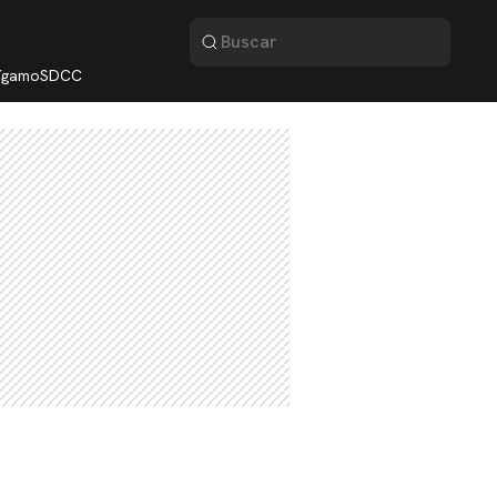
lígamo
SDCC