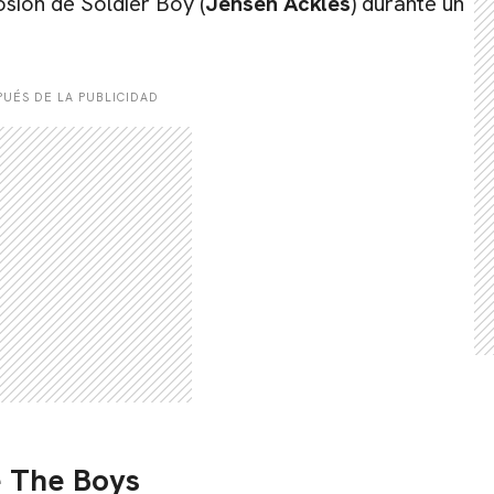
osión de Soldier Boy (
Jensen Ackles
) durante un
UÉS DE LA PUBLICIDAD
e The Boys