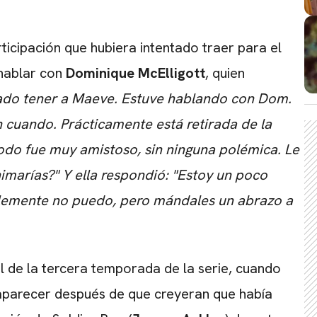
ticipación que hubiera intentado traer para el
 hablar con
Dominique McElligott
, quien
ado tener a Maeve.
Estuve hablando con Dom.
n cuando.
Prácticamente está retirada de la
odo fue muy amistoso, sin ninguna polémica.
Le
nimarías?"
Y ella respondió: "Estoy un poco
CARREGANDO PUBLICIDADE
blemente no puedo, pero mándales un abrazo a
l de la tercera temporada de la serie, cuando
aparecer después de que creyeran que había