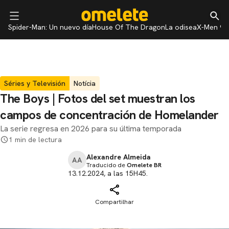
Spider-Man: Un nuevo día
House Of The Dragon
La odisea
X-Men 97
Séries y Televisión
Notícia
The Boys | Fotos del set muestran los
campos de concentración de Homelander
La serie regresa en 2026 para su última temporada
1 min de lectura
Alexandre Almeida
AA
Traducido de
Omelete BR
13.12.2024, a las 15H45.
Compartilhar