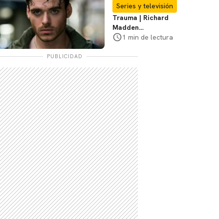
Te explicamos
Series y televisión
Trauma | Richard
Madden
protagonizará serie
1 min de lectura
de Prime Video
PUBLICIDAD