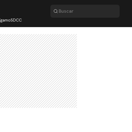
lígamo
SDCC