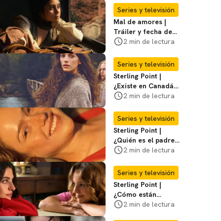
Series y televisión
Mal de amores |
Tráiler y fecha de
estreno de la nueva
2 min de lectura
serie mexicana
Series y televisión
Sterling Point |
¿Existe en Canadá
la isla de la que
2 min de lectura
habla la serie?
Entérate
Series y televisión
Sterling Point |
¿Quién es el padre
biológico de
2 min de lectura
Ramona? Te
decimos
Series y televisión
Sterling Point |
¿Cómo están
conectados Annie,
2 min de lectura
Ramona y Steven?