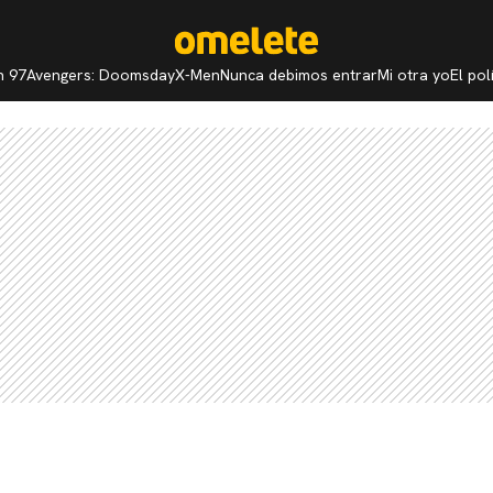
n 97
Avengers: Doomsday
X-Men
Nunca debimos entrar
Mi otra yo
El po