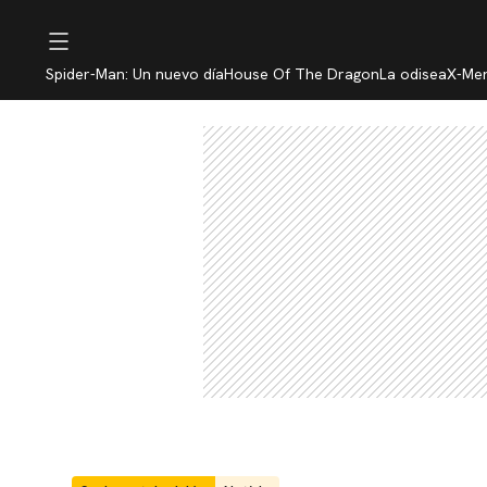
Spider-Man: Un nuevo día
House Of The Dragon
La odisea
X-Me