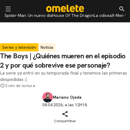
Spider-Man: Un nuevo día
House Of The Dragon
La odisea
X-Men 97
Series y televisión
Notícia
The Boys | ¿Quiénes mueren en el episodio
2 y por qué sobrevive ese personaje?
La serie ya entró en su temporada final y tenemos las primeras
despedidas :(
3 min de lectura
Mariano Ojeda
08.04.2026, a las 12H18.
Compartilhar