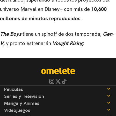
universo Marvel en Disney+ con más de
10,600
millones de minutos reproducidos
.
The Boys
tiene un spinoff de dos temporada,
Gen-
V
, y pronto estrenarán
Vought Rising
.
Peliculas
Series y Televisión
Noticias
Manga y Animes
Reseñas
Noticias
Videojuegos
Reseñas
Noticias