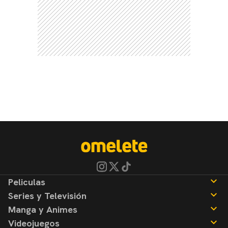
Peliculas
Series y Televisión
Noticias
Manga y Animes
Reseñas
Noticias
Videojuegos
Reseñas