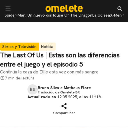
Spider-Man: Un nuevo día
House Of The Dragon
La odisea
X-Men 97
Séries y Televisión
Notícia
The Last Of Us | Estas son las diferencias
entre el juego y el episodio 5
Continúa la caza de Ellie esta vez con más sangre
7 min de lectura
Bruno Silva e Matheus Fiore
BS
Traducido de
Omelete BR
Actualizado en
12.05.2025, a las 11H18
Compartilhar