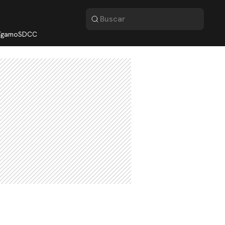
lígamo
SDCC