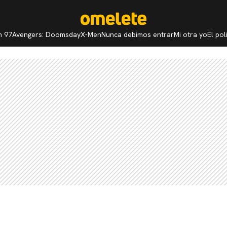
n 97
Avengers: Doomsday
X-Men
Nunca debimos entrar
Mi otra yo
El po