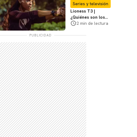
regreso para la 4ª
Series y televisión
temporada
Lioness T3 |
¿Quiénes son los
hombres que
2 min de lectura
atacaron a Joe en
su casa?
PUBLICIDAD