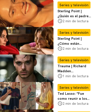
Entérate
Series y televisión
Sterling Point |
¿Quién es el padre
biológico de
2 min de lectura
Ramona? Te
decimos
Series y televisión
Sterling Point |
¿Cómo están
conectados Annie,
2 min de lectura
Ramona y Steven?
Te explicamos
Series y televisión
Trauma | Richard
Madden
protagonizará serie
1 min de lectura
de Prime Video
Series y televisión
Ted Lasso: “Fue
como reunir a los
Vengadores”, dice
2 min de lectura
el elenco sobre el