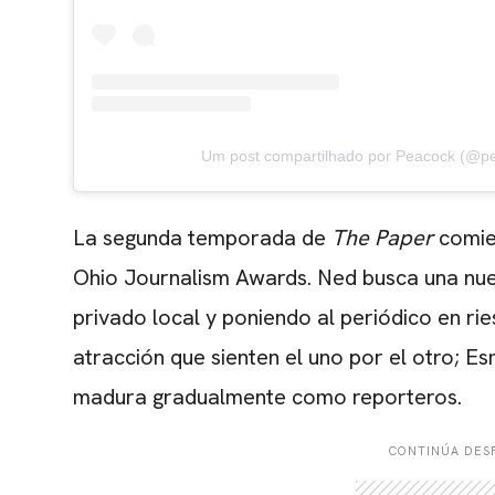
Um post compartilhado por Peacock (@p
La segunda temporada de
The Paper
comien
Ohio Journalism Awards. Ned busca una nue
privado local y poniendo al periódico en rie
atracción que sienten el uno por el otro; Es
madura gradualmente como reporteros.
CONTINÚA DESP