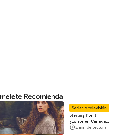
melete Recomienda
Series y televisión
Sterling Point |
¿Existe en Canadá
la isla de la que
2 min de lectura
habla la serie?