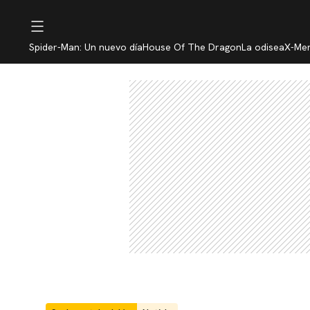
Spider-Man: Un nuevo día
House Of The Dragon
La odisea
X-Me