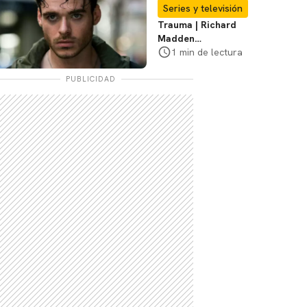
Te explicamos
Series y televisión
Trauma | Richard
Madden
protagonizará serie
1 min de lectura
de Prime Video
PUBLICIDAD