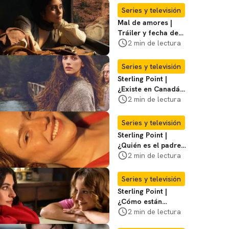
Series y televisión
Mal de amores |
Tráiler y fecha de
estreno de la nueva
2 min de lectura
serie mexicana
Series y televisión
Sterling Point |
¿Existe en Canadá
la isla de la que
2 min de lectura
habla la serie?
Entérate
Series y televisión
Sterling Point |
¿Quién es el padre
biológico de
2 min de lectura
Ramona? Te
decimos
Series y televisión
Sterling Point |
¿Cómo están
conectados Annie,
2 min de lectura
Ramona y Steven?