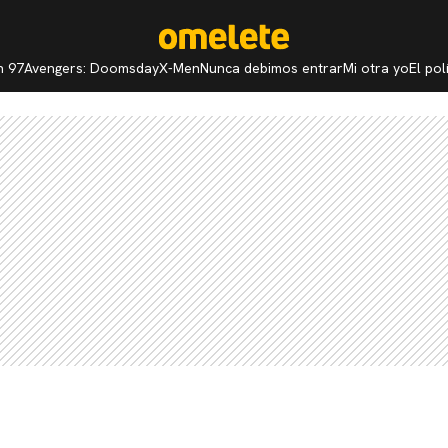
n 97
Avengers: Doomsday
X-Men
Nunca debimos entrar
Mi otra yo
El po