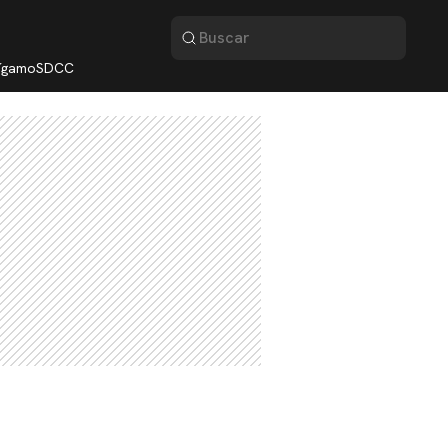
lígamo
SDCC