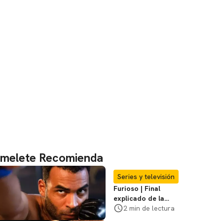
melete Recomienda
Series y televisión
Furioso | Final
explicado de la
serie brasileña de
2 min de lectura
Netflix