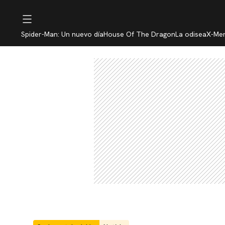
Spider-Man: Un nuevo día
House Of The Dragon
La odisea
X-Me