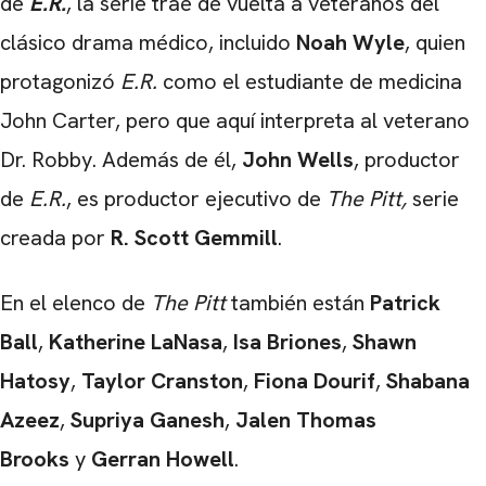
de
E.R.
, la serie trae de vuelta a veteranos del
clásico drama médico, incluido
Noah Wyle
, quien
protagonizó
E.R.
como el estudiante de medicina
John Carter, pero que aquí interpreta al veterano
Dr. Robby. Además de él,
John Wells
, productor
de
E.R.
, es productor ejecutivo de
The Pitt,
serie
creada por
R. Scott Gemmill
.
CARREGANDO PUBLICIDADE
En el elenco de
The Pitt
también están
Patrick
Ball
,
Katherine LaNasa
,
Isa Briones
,
Shawn
Hatosy
,
Taylor Cranston
,
Fiona Dourif
,
Shabana
Azeez
,
Supriya Ganesh
,
Jalen Thomas
Brooks
y
Gerran Howell
.