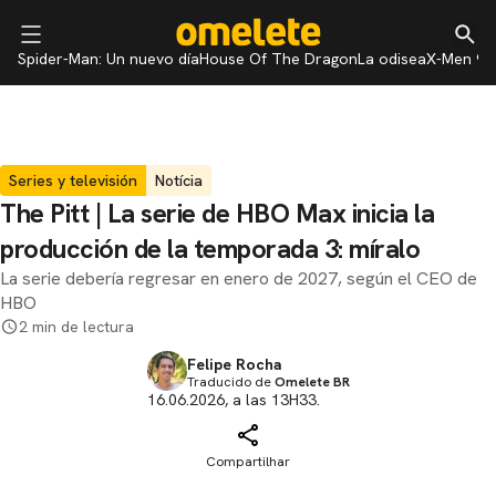
Spider-Man: Un nuevo día
House Of The Dragon
La odisea
X-Men 97
Series y televisión
Notícia
The Pitt | La serie de HBO Max inicia la
producción de la temporada 3: míralo
La serie debería regresar en enero de 2027, según el CEO de
HBO
2 min de lectura
Felipe Rocha
Traducido de
Omelete BR
16.06.2026, a las 13H33.
Compartilhar