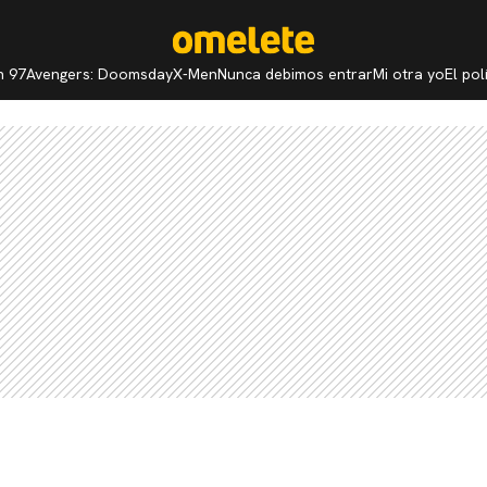
n 97
Avengers: Doomsday
X-Men
Nunca debimos entrar
Mi otra yo
El po