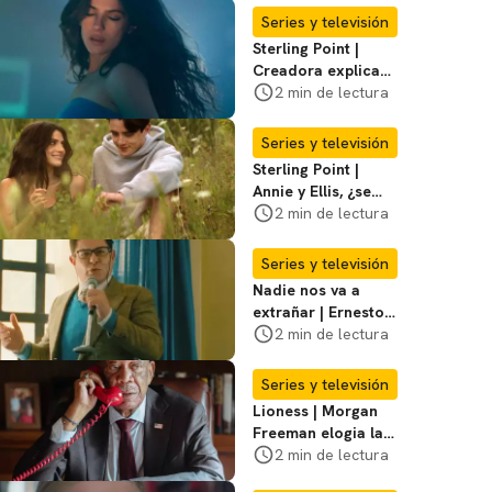
temporada 3
Series y televisión
Sterling Point |
Creadora explica
momentos clave del
2 min de lectura
final de la serie
Series y televisión
Sterling Point |
Annie y Ellis, ¿se
quedan juntos o
2 min de lectura
terminan al final?
Series y televisión
Nadie nos va a
extrañar | Ernesto
Laguardia habla
2 min de lectura
sobre la temporada
2
Series y televisión
Lioness | Morgan
Freeman elogia la
escritura de Taylor
2 min de lectura
Sheridan: "Él tiene