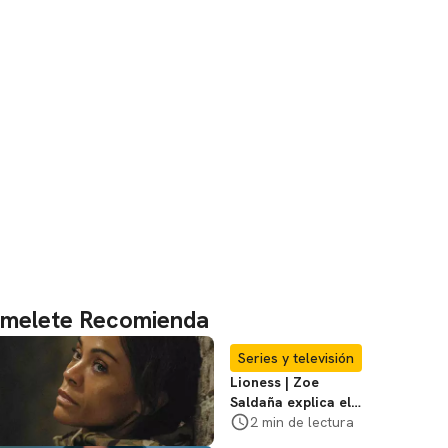
melete Recomienda
Series y televisión
Lioness | Zoe
Saldaña explica el
violento secuestro
2 min de lectura
de Joe en la