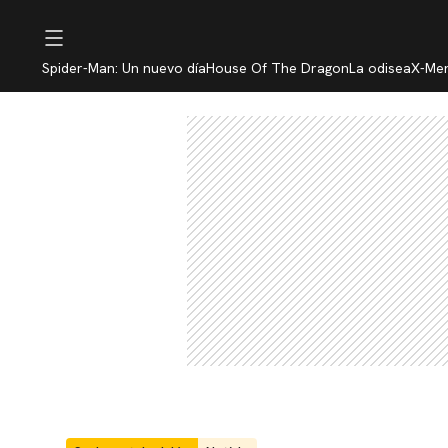
Spider-Man: Un nuevo día
House Of The Dragon
La odisea
X-Me