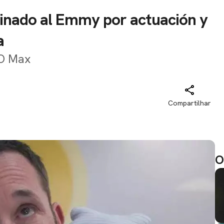
minado al Emmy por actuación y
a
BO Max
Compartilhar
O