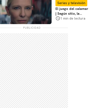
coraje"
Series y televisión
El juego del calamar
| Según sitio, la
versión de David
1 min de lectura
Fincher ya no
debería suceder
PUBLICIDAD