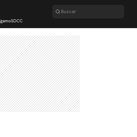
lígamo
SDCC