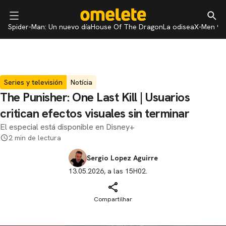
Spider-Man: Un nuevo día
House Of The Dragon
La odisea
X-Men 97
Series y televisión
Notícia
The Punisher: One Last Kill | Usuarios
critican efectos visuales sin terminar
El especial está disponible en Disney+
2 min de lectura
Sergio Lopez Aguirre
13.05.2026, a las 15H02.
Compartilhar