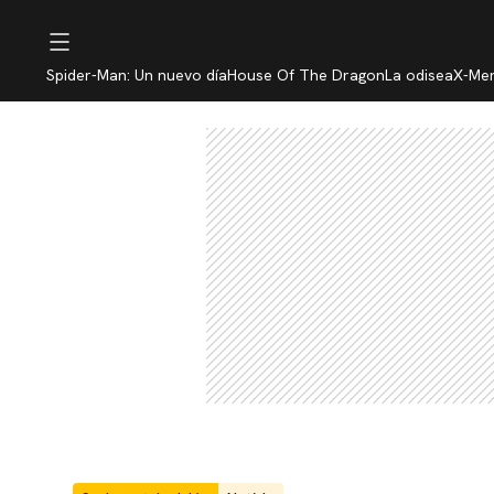
Spider-Man: Un nuevo día
House Of The Dragon
La odisea
X-Me