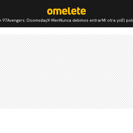
n 97
Avengers: Doomsday
X-Men
Nunca debimos entrar
Mi otra yo
El po