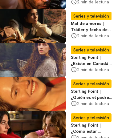
serie brasileña de
2 min de lectura
Netflix
Series y televisión
Mal de amores |
Tráiler y fecha de
estreno de la nueva
2 min de lectura
serie mexicana
Series y televisión
Sterling Point |
¿Existe en Canadá
la isla de la que
2 min de lectura
habla la serie?
Entérate
Series y televisión
Sterling Point |
¿Quién es el padre
biológico de
2 min de lectura
Ramona? Te
decimos
Series y televisión
Sterling Point |
¿Cómo están
conectados Annie,
2 min de lectura