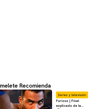
melete Recomienda
Series y televisión
Furioso | Final
explicado de la