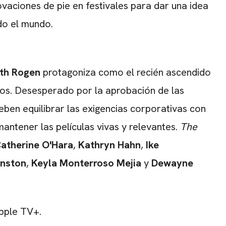
vaciones de pie en festivales para dar una idea
do el mundo.
th Rogen
protagoniza como el recién ascendido
dios. Desesperado por la aprobación de las
eben equilibrar las exigencias corporativas con
mantener las películas vivas y relevantes.
The
atherine O'Hara
,
Kathryn Hahn
,
Ike
anston
,
Keyla Monterroso
Mejia
y
Dewayne
pple TV+.