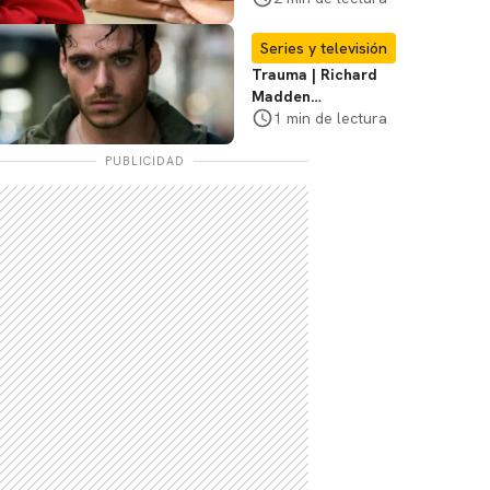
Ramona y Steven?
Te explicamos
Series y televisión
Trauma | Richard
Madden
protagonizará serie
1 min de lectura
de Prime Video
PUBLICIDAD