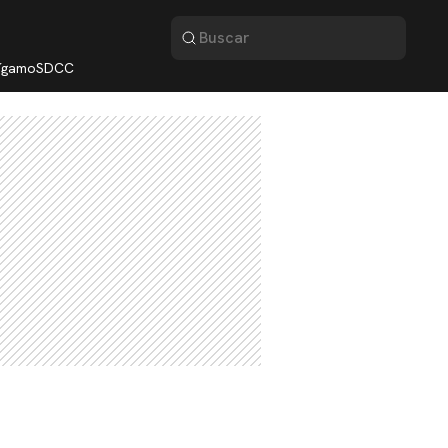
lígamo
SDCC