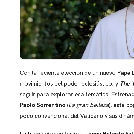
Con la reciente elección de un nuevo
Papa 
movimientos del poder eclesiástico, y
The Y
seguir para explorar esa temática. Estrena
Paolo Sorrentino
(
La gran belleza
), esta c
poco convencional del Vaticano y sus dinámi
La trama gira en torno a
Lenny Belardo
(in