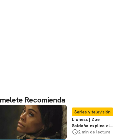
melete Recomienda
Series y televisión
Lioness | Zoe
Saldaña explica el
violento secuestro
2 min de lectura
de Joe en la