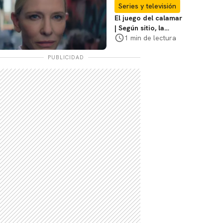
coraje"
Series y televisión
El juego del calamar
| Según sitio, la
versión de David
1 min de lectura
Fincher ya no
debería suceder
PUBLICIDAD