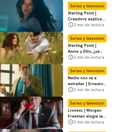
temporada 3
Series y televisión
Sterling Point |
Creadora explica
momentos clave del
2 min de lectura
final de la serie
Series y televisión
Sterling Point |
Annie y Ellis, ¿se
quedan juntos o
2 min de lectura
terminan al final?
Series y televisión
Nadie nos va a
extrañar | Ernesto
Laguardia habla
2 min de lectura
sobre la temporada
2
Series y televisión
Lioness | Morgan
Freeman elogia la
escritura de Taylor
2 min de lectura
Sheridan: "Él tiene