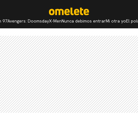
n 97
Avengers: Doomsday
X-Men
Nunca debimos entrar
Mi otra yo
El po