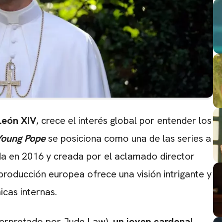
León XIV
, crece el interés global por entender los
oung Pope
se posiciona como una de las series a
da en 2016 y creada por el aclamado director
oproducción europea ofrece una visión intrigante y
cas internas.
terpretado por Jude Law),
un joven cardenal