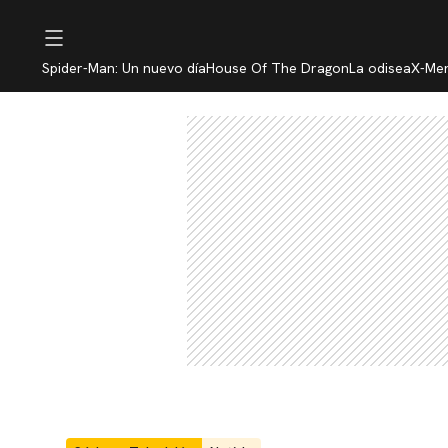
Spider-Man: Un nuevo día
House Of The Dragon
La odisea
X-Me