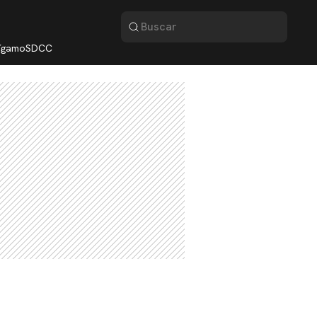
lígamo
SDCC