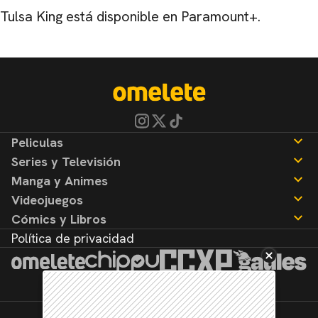
Tulsa King está disponible en Paramount+.
Peliculas
Series y Televisión
Noticias
Manga y Animes
Reseñas
Noticias
Videojuegos
Reseñas
Noticias
Cómics y Libros
Reseñas
Noticias
Política de privacidad
Reseñas
Noticias
Reseñas