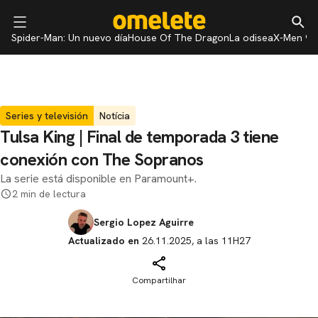
Spider-Man: Un nuevo día
House Of The Dragon
La odisea
X-Men 97
Series y televisión
Notícia
Tulsa King | Final de temporada 3 tiene
conexión con The Sopranos
La serie está disponible en Paramount+.
2 min de lectura
Sergio Lopez Aguirre
Actualizado en
26.11.2025, a las 11H27
Compartilhar