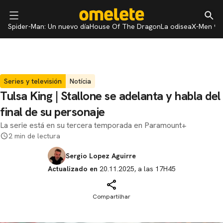
Spider-Man: Un nuevo día
House Of The Dragon
La odisea
X-Men 97
Series y televisión
Notícia
Tulsa King | Stallone se adelanta y habla del
final de su personaje
La serie está en su tercera temporada en Paramount+
2 min de lectura
Sergio Lopez Aguirre
Actualizado en
20.11.2025, a las 17H45
Compartilhar