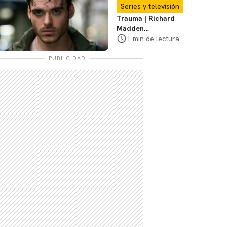
Te explicamos
Series y televisión
Trauma | Richard
Madden
protagonizará serie
1 min de lectura
de Prime Video
PUBLICIDAD