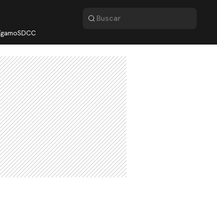
lígamo
SDCC