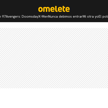
n 97
Avengers: Doomsday
X-Men
Nunca debimos entrar
Mi otra yo
El po