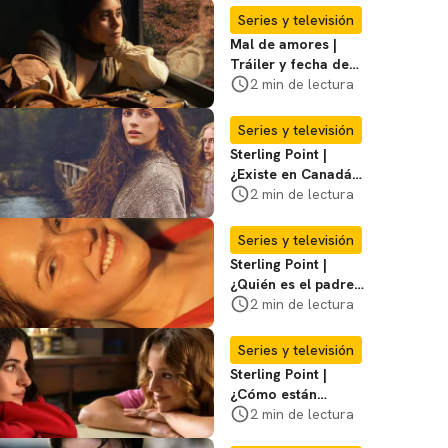
Series y televisión
Mal de amores |
Tráiler y fecha de
estreno de la nueva
2 min de lectura
serie mexicana
Series y televisión
Sterling Point |
¿Existe en Canadá
la isla de la que
2 min de lectura
habla la serie?
Entérate
Series y televisión
Sterling Point |
¿Quién es el padre
biológico de
2 min de lectura
Ramona? Te
decimos
Series y televisión
Sterling Point |
¿Cómo están
conectados Annie,
2 min de lectura
Ramona y Steven?