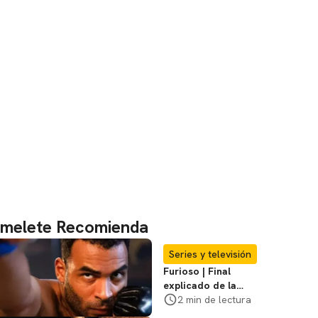
melete Recomienda
Series y televisión
Furioso | Final
explicado de la
serie brasileña de
2 min de lectura
Netflix