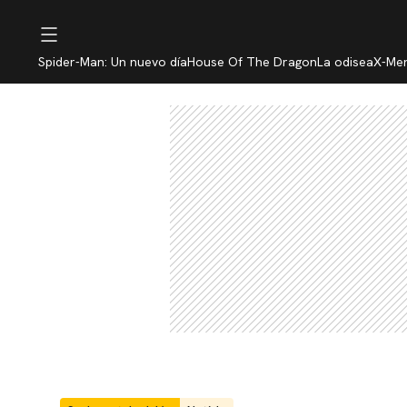
Spider-Man: Un nuevo día
House Of The Dragon
La odisea
X-Me