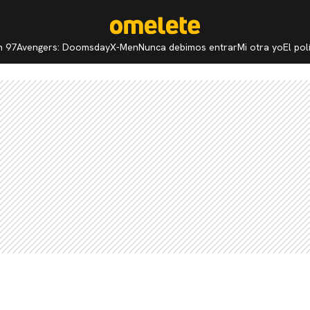
n 97
Avengers: Doomsday
X-Men
Nunca debimos entrar
Mi otra yo
El po