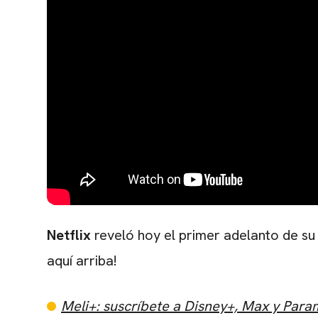
Netflix
reveló hoy el primer adelanto de su 
aquí arriba!
Meli+: suscríbete a Disney+, Max y Par