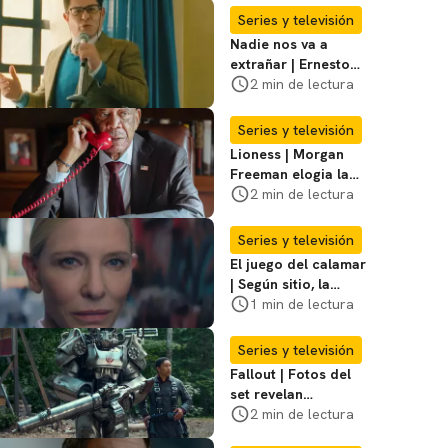
Series y televisión
Nadie nos va a
extrañar | Ernesto
Laguardia habla
2 min de lectura
sobre la temporada
2
Series y televisión
Lioness | Morgan
Freeman elogia la
escritura de Taylor
2 min de lectura
Sheridan: "Él tiene
coraje"
Series y televisión
El juego del calamar
| Según sitio, la
versión de David
1 min de lectura
Fincher ya no
debería suceder
Series y televisión
Fallout | Fotos del
set revelan
escenario
2 min de lectura
importante para la