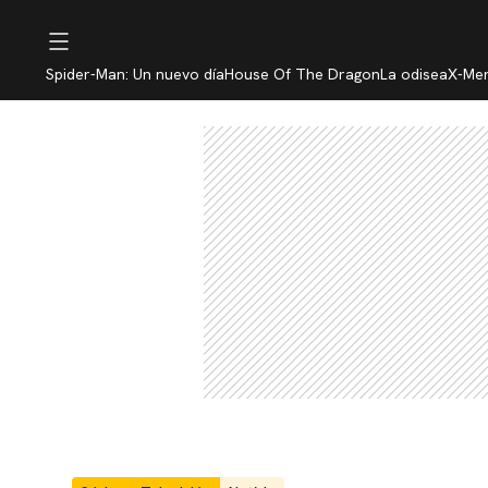
Spider-Man: Un nuevo día
House Of The Dragon
La odisea
X-Me