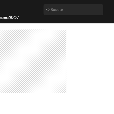
lígamo
SDCC