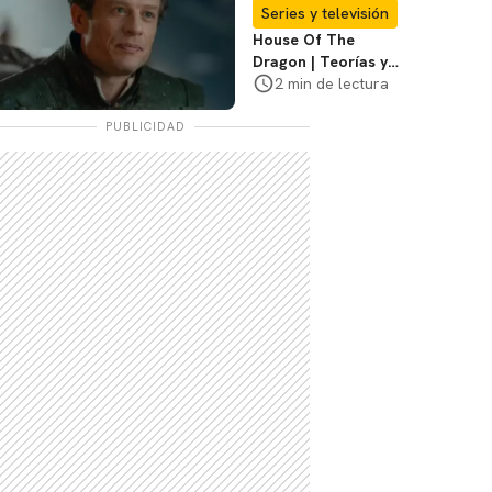
Hermandad del
Series y televisión
Acero
House Of The
Dragon | Teorías y
cuándo es el
2 min de lectura
episodio de final de
temporada
PUBLICIDAD