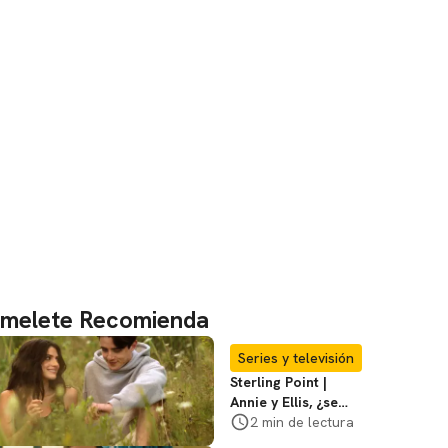
melete Recomienda
Series y televisión
Sterling Point |
Annie y Ellis, ¿se
quedan juntos o
2 min de lectura
terminan al final?