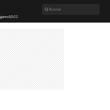
lígamo
SDCC