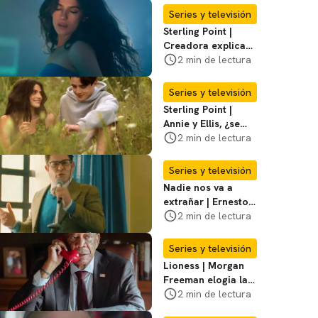
temporada 3
Series y televisión
Sterling Point |
Creadora explica
momentos clave del
2 min de lectura
final de la serie
Series y televisión
Sterling Point |
Annie y Ellis, ¿se
quedan juntos o
2 min de lectura
terminan al final?
Series y televisión
Nadie nos va a
extrañar | Ernesto
Laguardia habla
2 min de lectura
sobre la temporada
2
Series y televisión
Lioness | Morgan
Freeman elogia la
escritura de Taylor
2 min de lectura
Sheridan: "Él tiene