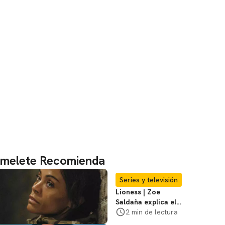
melete Recomienda
Series y televisión
Lioness | Zoe
Saldaña explica el
violento secuestro
2 min de lectura
de Joe en la