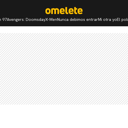
n 97
Avengers: Doomsday
X-Men
Nunca debimos entrar
Mi otra yo
El po