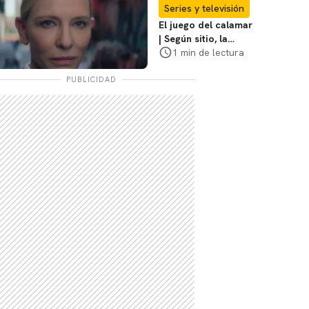
coraje"
Series y televisión
El juego del calamar
| Según sitio, la
versión de David
1 min de lectura
Fincher ya no
debería suceder
PUBLICIDAD