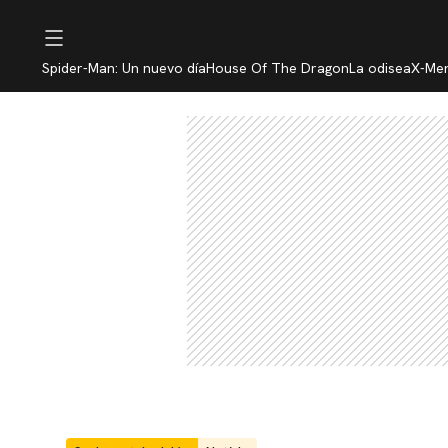
Spider-Man: Un nuevo día
House Of The Dragon
La odisea
X-Me