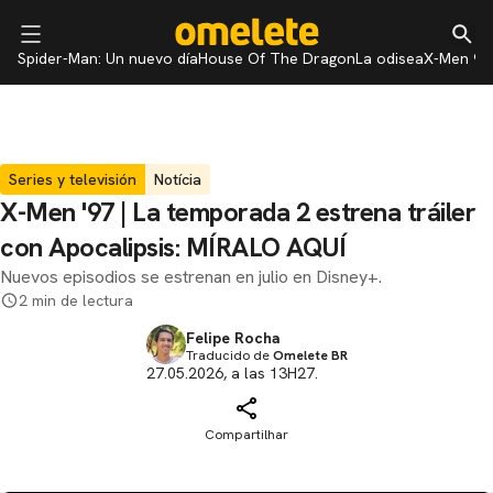
Spider-Man: Un nuevo día
House Of The Dragon
La odisea
X-Men 97
Series y televisión
Notícia
X-Men '97 | La temporada 2 estrena tráiler
con Apocalipsis: MÍRALO AQUÍ
Nuevos episodios se estrenan en julio en Disney+.
2 min de lectura
Felipe Rocha
Traducido de
Omelete BR
27.05.2026, a las 13H27.
Compartilhar