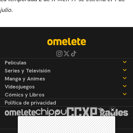
julio.
Peliculas
Series y Televisión
Noticias
Manga y Animes
Reseñas
Noticias
Videojuegos
Reseñas
Noticias
Cómics y Libros
Reseñas
Noticias
Política de privacidad
Reseñas
Noticias
Reseñas