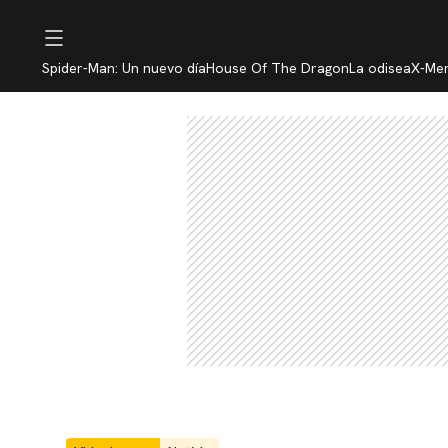
Spider-Man: Un nuevo día
House Of The Dragon
La odisea
X-Me