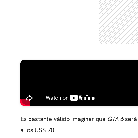
Es bastante válido imaginar que
GTA 6
será
a los US$ 70.