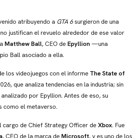
CARREGANDO PUBLICIDADE
 venido atribuyendo a
GTA 6
surgieron de una
o justifican el revuelo alrededor de ese valor
ta
Matthew Ball
, CEO de
Epyllion
—una
io Ball asociado a ella.
de los videojuegos con el informe
The State of
026, que analiza tendencias en la industria; sin
 analizado por Epyllion. Antes de eso, su
vas como el metaverso.
el cargo de Chief Strategy Officer de
Xbox
. Fue
a
, CEO de la marca de
Microsoft
, y es uno de los