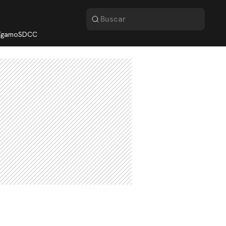
lígamo
SDCC