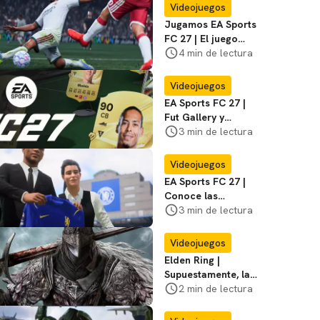
Videojuegos
Jugamos EA Sports
FC 27 | El juego
cumple sus
4 min de lectura
promesas, pero con
algunos excesos
Videojuegos
EA Sports FC 27 |
Fut Gallery y
principales
3 min de lectura
novedades y
cambios
Videojuegos
EA Sports FC 27 |
Conoce las
novedades y
3 min de lectura
cambios del Modo
Carrera
Videojuegos
Elden Ring |
Supuestamente, la
versión live-action
2 min de lectura
ya habría terminado
su rodaje