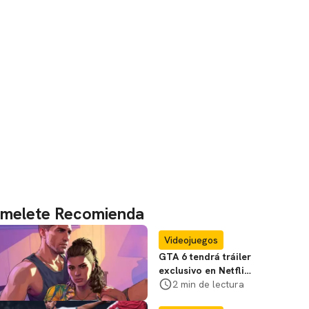
melete Recomienda
Videojuegos
GTA 6 tendrá tráiler
exclusivo en Netflix:
te contamos
2 min de lectura