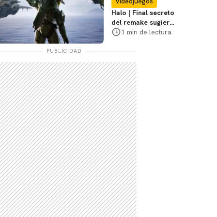
Videojuegos
Halo | Final secreto
del remake sugiere
relanzamiento de
1 min de lectura
Halo 2
PUBLICIDAD