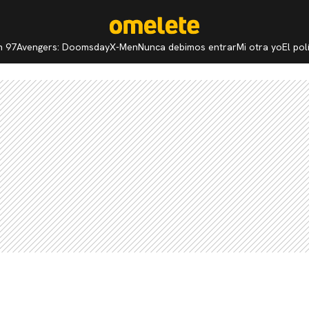
n 97
Avengers: Doomsday
X-Men
Nunca debimos entrar
Mi otra yo
El po