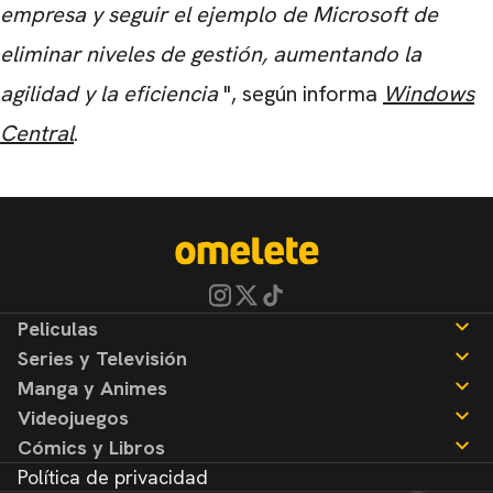
empresa y seguir el ejemplo de Microsoft de
eliminar niveles de gestión, aumentando la
agilidad y la eficiencia
", según informa
Windows
Central
.
Peliculas
Series y Televisión
Noticias
Manga y Animes
Reseñas
Noticias
Videojuegos
Reseñas
Noticias
Cómics y Libros
Reseñas
Noticias
Política de privacidad
Reseñas
Noticias