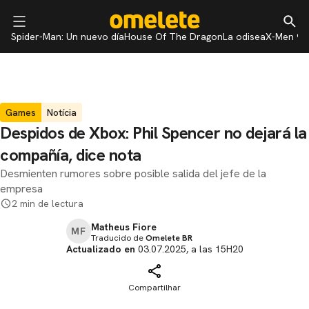
Spider-Man: Un nuevo día
House Of The Dragon
La odisea
X-Men 97
Games
Notícia
Despidos de Xbox: Phil Spencer no dejará la
compañía, dice nota
Desmienten rumores sobre posible salida del jefe de la
empresa
2 min de lectura
Matheus Fiore
MF
Traducido de
Omelete BR
Actualizado en
03.07.2025, a las 15H20
Compartilhar