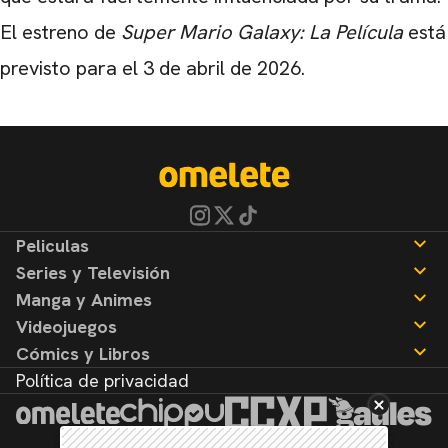
El estreno de
Super Mario Galaxy: La Película
está
previsto para el 3 de abril de 2026.
Peliculas
Series y Televisión
Noticias
Manga y Animes
Reseñas
Noticias
Videojuegos
Reseñas
Noticias
Cómics y Libros
Reseñas
Noticias
Política de privacidad
Reseñas
Noticias
Reseñas