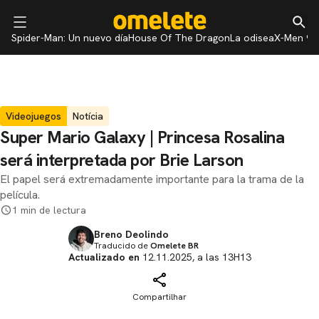
Spider-Man: Un nuevo día
House Of The Dragon
La odisea
X-Men 97
Videojuegos
Notícia
Super Mario Galaxy | Princesa Rosalina
será interpretada por Brie Larson
El papel será extremadamente importante para la trama de la
película.
1 min de lectura
Breno Deolindo
Traducido de
Omelete BR
Actualizado en
12.11.2025, a las 13H13
Compartilhar