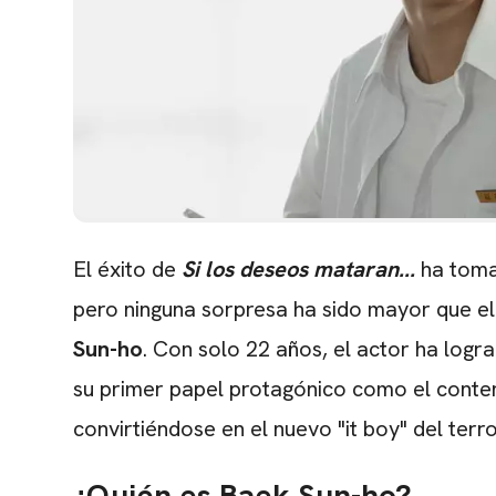
El éxito de
Si los deseos mataran...
ha toma
pero ninguna sorpresa ha sido mayor que e
Sun-ho
. Con solo 22 años, el actor ha log
su primer papel protagónico como el conten
convirtiéndose en el nuevo "it boy" del terr
¿Quién es
Baek Sun-ho?