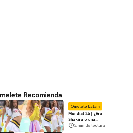
melete Recomienda
Omelete Latam
Mundial 26 | ¿Era
Shakira o una
doble? Usuarios
2 min de lectura
suben pruebas