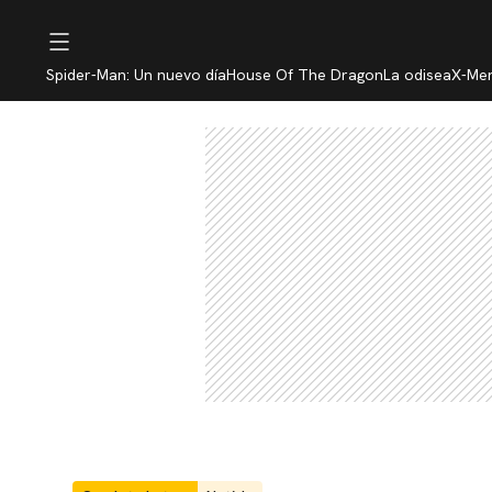
Spider-Man: Un nuevo día
House Of The Dragon
La odisea
X-Me