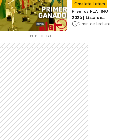
Omelete Latam
Premios PLATINO
2026 | Lista de
primeros ganadores
2 min de lectura
de la edición XIII
PUBLICIDAD