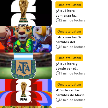
Omelete Latam
¿A qué hora
comienza la
transmisión de la
2 min de lectura
inauguración del
Mundial 26?
Omelete Latam
Estos son los 32
partidos del
Mundial que van por
2 min de lectura
tele abierta en
México
Omelete Latam
¿A que hora y
dónde ver el
Argentina vs
1 min de lectura
Islandia? Te
decimos
Omelete Latam
¿Dónde ver los
partidos de México
en el Mundial 2026
3 min de lectura
gratis en CDMX?