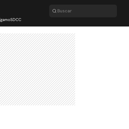
lígamo
SDCC