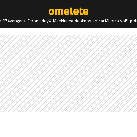
n 97
Avengers: Doomsday
X-Men
Nunca debimos entrar
Mi otra yo
El po