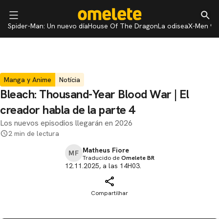
Spider-Man: Un nuevo día
House Of The Dragon
La odisea
X-Men 97
Manga y Anime
Notícia
Bleach: Thousand-Year Blood War | El
creador habla de la parte 4
Los nuevos episodios llegarán en 2026
2 min de lectura
Matheus Fiore
MF
Traducido de
Omelete BR
12.11.2025, a las 14H03.
Compartilhar