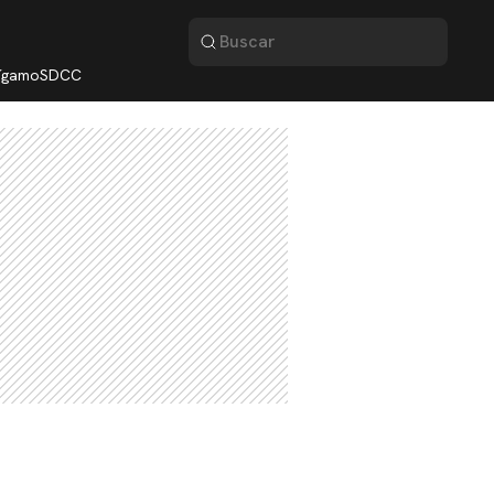
lígamo
SDCC