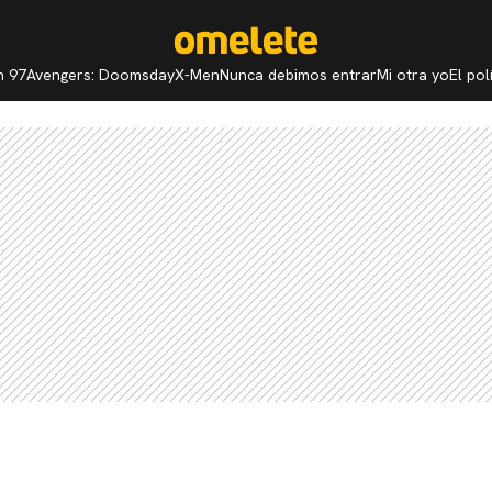
n 97
Avengers: Doomsday
X-Men
Nunca debimos entrar
Mi otra yo
El po