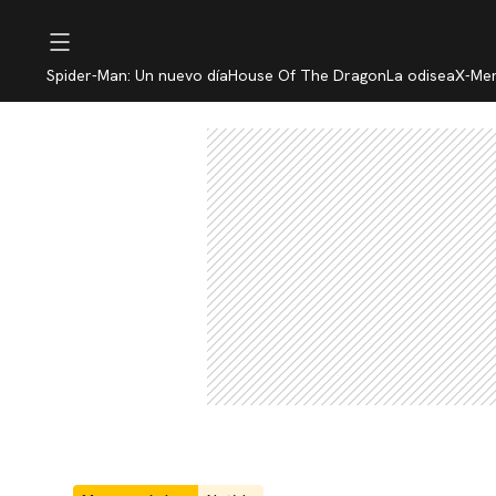
Spider-Man: Un nuevo día
House Of The Dragon
La odisea
X-Me