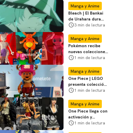
Manga y Anime
Bleach | El Bankai
de Urahara dura
poco, pero tiene
3 min de lectura
una adaptación
impecable
Manga y Anime
Pokémon recibe
nuevas colecciones
de LEGO durante la
1 min de lectura
SDCC; mira las
fotos
Manga y Anime
One Piece | LEGO
presenta colección
de serie de la
1 min de lectura
Netflix en Comic
Con
Manga y Anime
One Piece llega con
activación y
coleccionables a la
1 min de lectura
San Diego Comic-