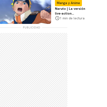
Con
Manga y Anime
Naruto | La versión
live-action
explorará la
1 min de lectura
travesía de Naruto,
dice el director
PUBLICIDAD