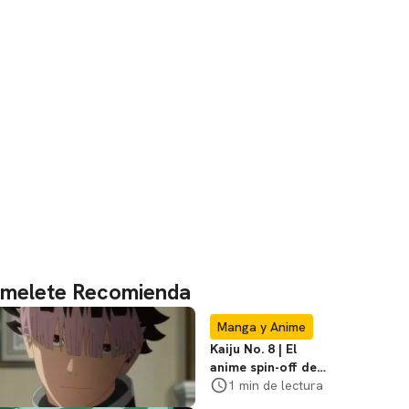
melete Recomienda
Manga y Anime
Kaiju No. 8 | El
anime spin-off de
Gen Narumi ya tiene
1 min de lectura
tráiler y fecha