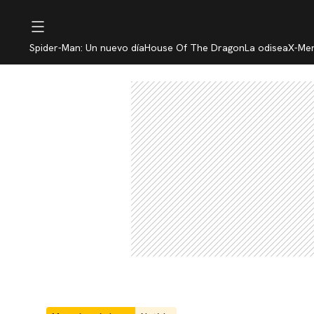
Spider-Man: Un nuevo día
House Of The Dragon
La odisea
X-Me