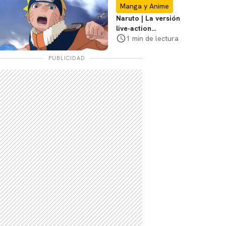
Con
Manga y Anime
Naruto | La versión
live-action
explorará la
1 min de lectura
travesía de Naruto,
dice el director
PUBLICIDAD