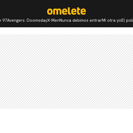
n 97
Avengers: Doomsday
X-Men
Nunca debimos entrar
Mi otra yo
El po