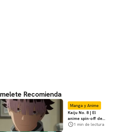
melete Recomienda
Manga y Anime
Kaiju No. 8 | El
anime spin-off de
Gen Narumi ya tiene
1 min de lectura
tráiler y fecha