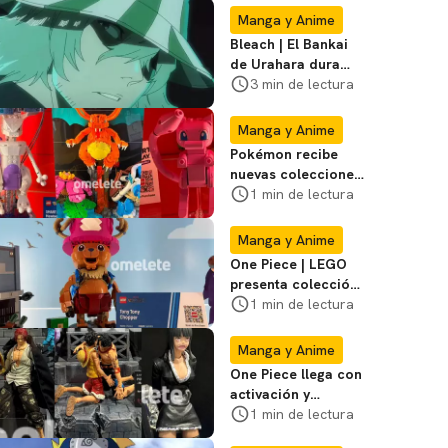
Manga y Anime
Bleach | El Bankai
de Urahara dura
poco, pero tiene
3 min de lectura
una adaptación
impecable
Manga y Anime
Pokémon recibe
nuevas colecciones
de LEGO durante la
1 min de lectura
SDCC; mira las
fotos
Manga y Anime
One Piece | LEGO
presenta colección
de serie de la
1 min de lectura
Netflix en Comic
Con
Manga y Anime
One Piece llega con
activación y
coleccionables a la
1 min de lectura
San Diego Comic-