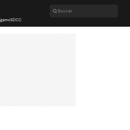
lígamo
SDCC