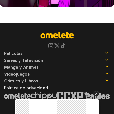
Peliculas
Series y Televisión
Noticias
Manga y Animes
Reseñas
Noticias
Videojuegos
Reseñas
Noticias
Cómics y Libros
Reseñas
Noticias
Política de privacidad
Reseñas
Noticias
Reseñas