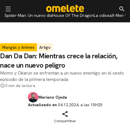
Spider-Man: Un nuevo día
House Of The Dragon
La odisea
X-Men 97
Mangás y Animes
Artigo
Dan Da Dan: Mientras crece la relación,
nace un nuevo peligro
Momo y Okarun se enfrentan a un nuevo enemigo en el sexto
episodio de la primera temporada
3 min de lectura
Mariano Ojeda
Actualizado en
04.12.2024, a las 15H25
Compartilhar