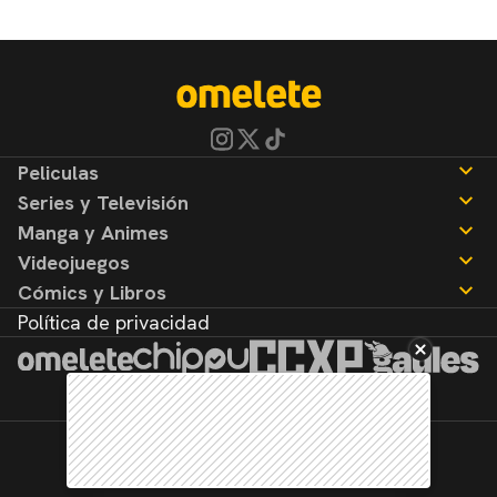
Peliculas
Series y Televisión
Noticias
Manga y Animes
Reseñas
Noticias
Videojuegos
Reseñas
Noticias
Cómics y Libros
Reseñas
Noticias
Política de privacidad
Reseñas
Noticias
Reseñas
©2026. Todos los derechos reservados.