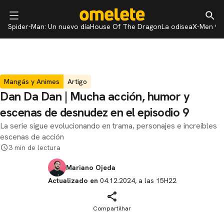
Spider-Man: Un nuevo día
House Of The Dragon
La odisea
X-Men 97
Mangás y Animes
Artigo
Dan Da Dan | Mucha acción, humor y
escenas de desnudez en el episodio 9
La serie sigue evolucionando en trama, personajes e increíbles
escenas de acción
3 min de lectura
Mariano Ojeda
Actualizado en
04.12.2024, a las 15H22
Compartilhar