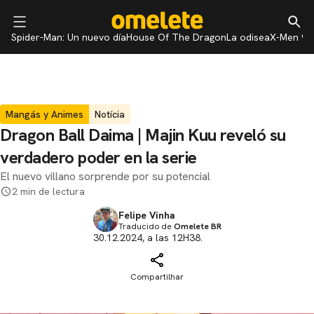
Spider-Man: Un nuevo día
House Of The Dragon
La odisea
X-Men 97
Mangás y Animes
Notícia
Dragon Ball Daima | Majin Kuu reveló su
verdadero poder en la serie
El nuevo villano sorprende por su potencial
2 min de lectura
Felipe Vinha
Traducido de
Omelete BR
30.12.2024, a las 12H38.
Compartilhar