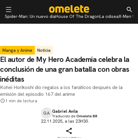
Spider-Man: Un nuevo día
House Of The Dragon
La odisea
X-Men 97
Manga y Anime
Notícia
El autor de My Hero Academia celebra la
conclusión de una gran batalla con obras
inéditas
Kohei Horikoshi dio regalos a los fanáticos después de la
emisión del episodio 167 del anime
1 min de lectura
Gabriel Avila
GA
Traducido de
Omelete BR
22.11.2025, a las 23H30.