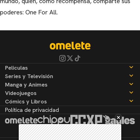
mundo, quien, como recompensa, comparte sus
poderes: One For All.
Peliculas
Series y Televisión
Noticias
Manga y Animes
Reseñas
Noticias
Videojuegos
Reseñas
Noticias
Cómics y Libros
Reseñas
Noticias
Política de privacidad
Reseñas
Noticias
Reseñas